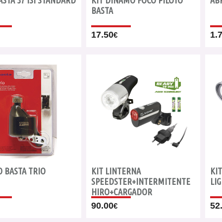
ASTA 37 ISI STANDARD
KIT DINAMO FOCO PILOTO
AB
BASTA
17.50
1.
€
 BASTA TRIO
KIT LINTERNA
KI
SPEEDSTER+INTERMITENTE
LI
HIRO+CARGADOR
90.00
52
€