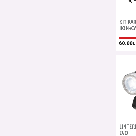
KIT KA
IION+C
60.00
€
LINTER
EVO