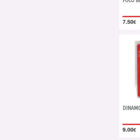
FOCO B
7.50
€
DINAMO
9.00
€