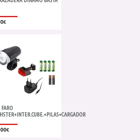
RAZADERA DINAMO BASTA
70
€
T FARO
GHSTER+INTER.CUBE.+PILAS+CARGADOR
.00
€