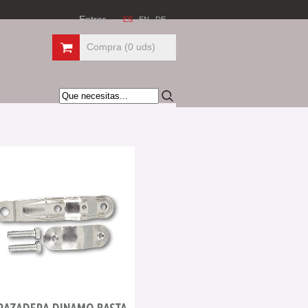
Entrar
ES
EN
DE
Compra (
0
uds)