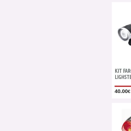
KIT FA
LIGHST
40.00
€